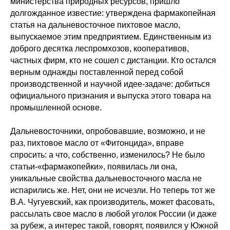
министерства природных ресурсов, пришло
долгожданное известие: утверждена фармакопейная
статья на дальневосточное пихтовое масло,
выпускаемое этим предприятием. Единственным из
доброго десятка леспромхозов, кооперативов,
частных фирм, кто не сошел с дистанции. Кто остался
верным однажды поставленной перед собой
производственной и научной идее-задаче: добиться
официального признания и выпуска этого товара на
промышленной основе.
Дальневосточники, опробовавшие, возможно, и не
раз, пихтовое масло от «Фитонцида», вправе
спросить: а что, собственно, изменилось? Не было
статьи-«фармакопейки», появилась ли она,
уникальные свойства дальневосточного масла не
испарились же. Нет, они не исчезли. Но теперь тот же
В.А. Чугуевский, как производитель, может фасовать,
рассылать свое масло в любой уголок России (и даже
за рубеж, а интерес такой, говорят, появился у Южной